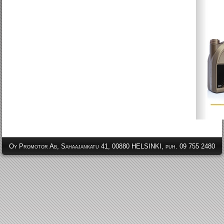
Oy Promotor Ab, Sahaajankatu 41, 00880 HELSINKI, puh. 09 755 2480